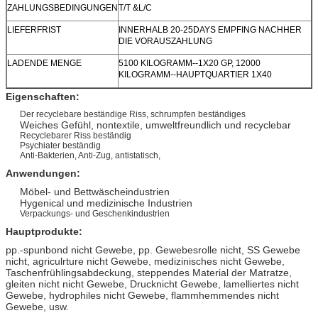
ZAHLUNGSBEDINGUNGEN
T/T &L/C
LIEFERFRIST
INNERHALB 20-25DAYS EMPFING NACHHER
DIE VORAUSZAHLUNG
LADENDE MENGE
5100 KILOGRAMM--1X20 GP, 12000
KILOGRAMM--HAUPTQUARTIER 1X40
Eigenschaften:
Der recyclebare beständige Riss, schrumpfen beständiges
Weiches Gefühl, nontextile, umweltfreundlich und recyclebar
Recyclebarer Riss beständig
Psychiater beständig
Anti-Bakterien, Anti-Zug, antistatisch,
Anwendungen:
Möbel- und Bettwäscheindustrien
Hygenical und medizinische Industrien
Verpackungs- und Geschenkindustrien
Hauptprodukte:
pp.-spunbond nicht Gewebe, pp. Gewebesrolle nicht, SS Gewebe
nicht, agriculrture nicht Gewebe, medizinisches nicht Gewebe,
Taschenfrühlingsabdeckung, steppendes Material der Matratze,
gleiten nicht nicht Gewebe, Drucknicht Gewebe, lamelliertes nicht
Gewebe, hydrophiles nicht Gewebe, flammhemmendes nicht
Gewebe, usw.