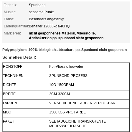
Technik:
Spunbond
Muster:
seasame Punkt
Farbe:
Besonders angefertigt
Ladenquantität:
Behälter 12000kgs/40HQ
nicht gesponnenes Material
Vliesstoffe
Markieren:
,
,
Antibakterien pp. spunbond nicht gesponnen
Polyproplylene 100% biologisch abbaubare
pp. Spunbond nicht gesponnen
Schnelles Detail:
ROHSTOFF
Pp.-Vliesstoffgewebe
TECHNIKEN
SPUNBOND-PROZESS
DICHTE
10G-150GRAM
BREITE
2CM-320CM
FARBEN
VERSCHIEDENE FARBEN VERFÜGBAR
MOQ
1500KGS PRO FARBE
PAKET
SEETAUGLICHE TRANSPARENTE
MEHRZWECKTASCHE