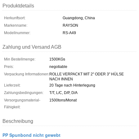
Produktdetails
Herkunftsort:
Guangdong, China
Markenname:
RAYSON
Modellnummer:
RS-A49
Zahlung und Versand AGB
Min Bestellmenge:
1500KGs
Preis:
negotiable
Verpackung Informationen:
ROLLE VERPACKT MIT 2" ODER 3" HÜLSE
NACH INNEN
Lieferzeit:
20 Tage nach Hinterlegung
Zahlungsbedingungen:
T/T, L/C, D/P, D/A
Versorgungsmaterial-
1500tons/Monat
Fähigkeit:
Beschreibung
PP Spunbond nicht gewebt