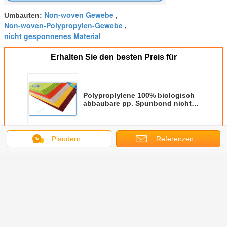
Non-woven Gewebe
Umbauten:
,
Non-woven-Polypropylen-Gewebe
,
nicht gesponnenes Material
Erhalten Sie den besten Preis für
Polyproplylene 100% biologisch
abbaubare pp. Spunbond nicht
gesponnen
Fortsetzen
Plaudern
Referenzen
PP Spunbond nicht gewebt
Mehr
 weißes
Rotes Gelb pp.
Nicht
Des Polyester-
Nichtge