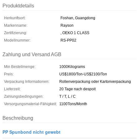
Produktdetails
Herkunftsort:
Foshan, Guangdong
Markenname:
Rayson
Zertifizierung:
, OEKO 1 CLASS
Modellnummer:
RS-PP02
Zahlung und Versand AGB
Min Bestellmenge:
1000Kilograms
Preis:
US$1800/Ton-US$2100/Ton
Verpackung Informationen:
Rollenverpackung oder Kartonverpackung
Lieferzeit:
20 Tage nach despoit
Zahlungsbedingungen:
T / T, L / C
Versorgungsmaterial-Fähigkeit:
1100Tons/Month
Beschreibung
PP Spunbond nicht gewebt