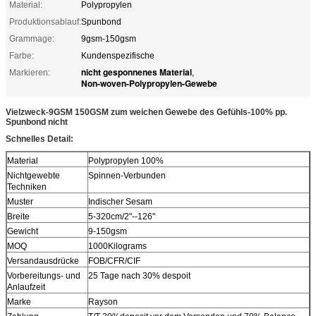
Material:
Polypropylen
Produktionsablauf:
Spunbond
Grammage:
9gsm-150gsm
Farbe:
Kundenspezifische
nicht gesponnenes Material
Markieren:
,
Non-woven-Polypropylen-Gewebe
Vielzweck-9GSM 150GSM zum weichen Gewebe des Gefühls-100% pp.
Spunbond nicht
Schnelles Detail:
Material
Polypropylen 100%
Nichtgewebte
Spinnen-Verbunden
Techniken
Muster
Indischer Sesam
Breite
5-320cm/2"--126"
Gewicht
9-150gsm
MOQ
1000Kilograms
Versandausdrücke
FOB/CFR/CIF
Vorbereitungs- und
25 Tage nach 30% despoit
Anlaufzeit
Marke
Rayson