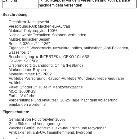
Zahlung
T/T 30%deposit vor dem Versenden und 70% Balance
nachdem dem Versenden
Beschreibung:
Techniken: Nichtgewebt
Versorgungs-Art: Machen-zu-Auftrag
Material: Polypropylen 100%
Nichtgewebte Techniken: Spinnen-Verbunden
Muster: Indischer Sesam
Breite 5-320cm/2“ - 126"
Eigenschaft: Wasserdicht, umweltfreundlich, antistatisch, Anti-Bakterien,
wasserlöslich
Bescheinigung: u. INTERTEK u. OEKO 1CLASS
Gewicht: 9g-150g
Ursprungsort: Guangdong, China (Festland)
Markenname: Rayson
Modellnummer: RS-PP02
Aufkleber-Versorgung: Rayson-Aufkleber/Kundenaufkleber/neutraler
Aufkleber
Paket: 2" oder 3" Hülse in Mehrzwecktasche
MOQ: 1000KGS
Farbe: Vollfarbe
Vorbereitungs- und Anlaufzeit: 20-25 Tage, nachdem Ablagerung
empfangen worden ist
Eigenschaften:
Gemacht von Polypropylen 100%
Gute Stärke und Verlängerung
Weiches Gefühl, nontextile, exo-freundlich und recyclebar
Antibakteriell, anti-UV, flammhemmend, hydrophil