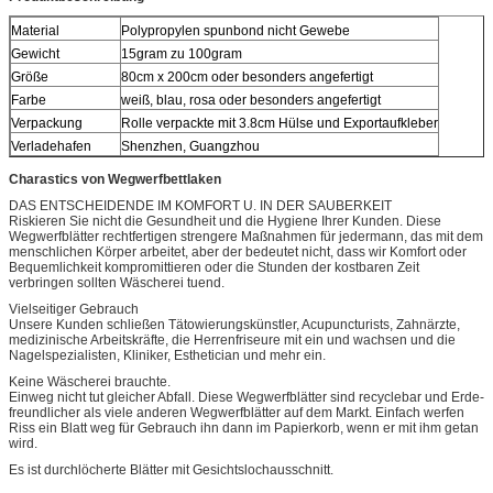
Material
Polypropylen spunbond nicht Gewebe
Gewicht
15gram zu 100gram
Größe
80cm x 200cm oder besonders angefertigt
Farbe
weiß, blau, rosa oder besonders angefertigt
Verpackung
Rolle verpackte mit 3.8cm Hülse und Exportaufkleber
Verladehafen
Shenzhen, Guangzhou
Charastics von Wegwerfbettlaken
DAS ENTSCHEIDENDE IM KOMFORT U. IN DER SAUBERKEIT
Riskieren Sie nicht die Gesundheit und die Hygiene Ihrer Kunden. Diese
Wegwerfblätter rechtfertigen strengere Maßnahmen für jedermann, das mit dem
menschlichen Körper arbeitet, aber der bedeutet nicht, dass wir Komfort oder
Bequemlichkeit kompromittieren oder die Stunden der kostbaren Zeit
verbringen sollten Wäscherei tuend.
Vielseitiger Gebrauch
Unsere Kunden schließen Tätowierungskünstler, Acupuncturists, Zahnärzte,
medizinische Arbeitskräfte, die Herrenfriseure mit ein und wachsen und die
Nagelspezialisten, Kliniker, Esthetician und mehr ein.
Keine Wäscherei brauchte.
Einweg nicht tut gleicher Abfall. Diese Wegwerfblätter sind recyclebar und Erde-
freundlicher als viele anderen Wegwerfblätter auf dem Markt. Einfach werfen
Riss ein Blatt weg für Gebrauch ihn dann im Papierkorb, wenn er mit ihm getan
wird.
Es ist durchlöcherte Blätter mit Gesichtslochausschnitt.