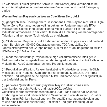
Es widersteht Feuchtigkeit wie Schweiß und Wasser, also verhindert seine
Absorbierfähigkeit eine durchnässte nass Verwirrung und macht Reinigung
einfach.
Warum Foshan Rayson Non Woven Co wählen Sie. , Ltd.?
(1) geographische Überlegenheit: Gesponnene Firma Rayson nicht ist in High-
Techer Zone Foshans, neben weithin bekannten Unternehmen wie FAW-
Volkswagen, Chimei Innolux und Honda Motor. Rasyon ist in der Lage,
Industrieinformationen in der Zeit zu fassen, die Einleitung von hervorragenden
Talenten und von neuer Technologie zu erleichtern.
(2) Skalavorteil: Rayson ist, mit 2 Fabriken unter der Gruppe stark und bedeckt
einen Bereich von 80.000 Quadratmetern und 700 Angestellte. Der
Jahresleistungswert der Gruppe beträgt 400 Million Yuan, ungefähr 70 Million
US-Dollars (60 Million Euros).
(3) moderne Ausrüstung: Rayson hat einige vollautomatische intelligente
Fertigungsstraßen vorgestellt und unabhängig erforschte und entwickelte eine
Vielzahl der Ausrüstung entsprechend Produktionsbedarf.
(4) Produktdiversifikation: Rayson besitzt eine Produktvielfalt einschließlich
Vliesstoffe und Produkte, Stahldrähte, Frühlinge und Matratzen. Die Firma
optimiert und integriert seine eigenen Mittel und hat Vorteile in der Qualität, in
der Lieferfrist und im Preis.
(5) perfektes Qualitätssicherungssystem: Rayson ist ein chinesisch-
amerikanisches Joint Venture und hat Iso9001 geführt:
Qualitätssicherungssystembescheinigung 2008. Die Gruppe hat 12 Jahre
Erfahrung in der Produktion nicht von Geweben und von Matratzen, 30 Jahre
Erfahrung im Frühjahr herstellend, ein Tonqualitätsmanagementsystem und
reiche eine Produktionserfahrung, um stabile und gute Produktqualität
sicherzustellen.