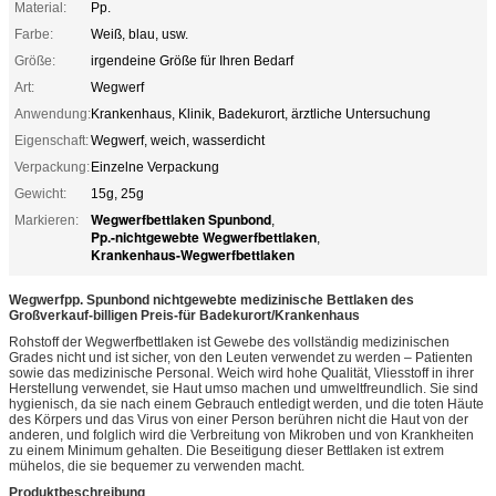
Material:
Pp.
Farbe:
Weiß, blau, usw.
Größe:
irgendeine Größe für Ihren Bedarf
Art:
Wegwerf
Anwendung:
Krankenhaus, Klinik, Badekurort, ärztliche Untersuchung
Eigenschaft:
Wegwerf, weich, wasserdicht
Verpackung:
Einzelne Verpackung
Gewicht:
15g, 25g
Wegwerfbettlaken Spunbond
Markieren:
,
Pp.-nichtgewebte Wegwerfbettlaken
,
Krankenhaus-Wegwerfbettlaken
Wegwerfpp. Spunbond nichtgewebte medizinische Bettlaken des
Großverkauf-billigen Preis-für Badekurort/Krankenhaus
Rohstoff der Wegwerfbettlaken ist Gewebe des vollständig medizinischen
Grades nicht und ist sicher, von den Leuten verwendet zu werden – Patienten
sowie das medizinische Personal. Weich wird hohe Qualität, Vliesstoff in ihrer
Herstellung verwendet, sie Haut umso machen und umweltfreundlich. Sie sind
hygienisch, da sie nach einem Gebrauch entledigt werden, und die toten Häute
des Körpers und das Virus von einer Person berühren nicht die Haut von der
anderen, und folglich wird die Verbreitung von Mikroben und von Krankheiten
zu einem Minimum gehalten. Die Beseitigung dieser Bettlaken ist extrem
mühelos, die sie bequemer zu verwenden macht.
Produktbeschreibung