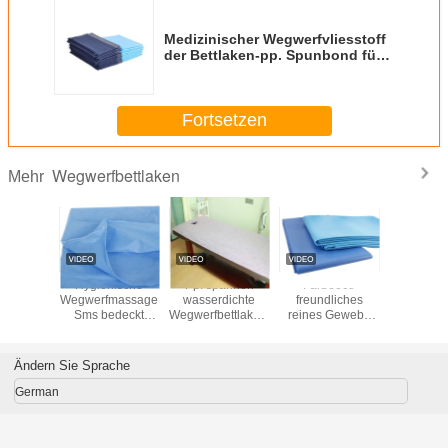
Medizinischer Wegwerfvliesstoff
der Bettlaken-pp. Spunbond für
Badekurort-Krankenhaus
Fortsetzen
Wegwerfbettlaken
Mehr
ewebte
Hygienische
Pp. spannen
Farbeeco
Nicht ge
nische
Wegwerfmassage
wasserdichte
freundliches
Einw
ettlaken/Bett-
Sms bedeckt
Wegwerfbettlaken-
reines Gewebe
Bettwäsc
ng Anti-
professionelle
Bondrolle mit
Spunbond
Kranken
erien
chirurgische
Querganzem
Mateiral nicht für
Bettlaken
Krankenhaus-
Ändern Sie Sprache
Bettlaken
German