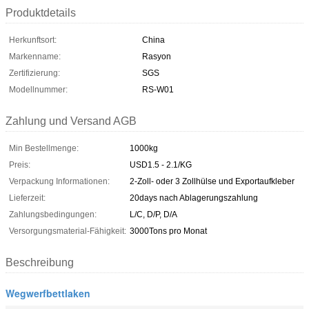
Produktdetails
Herkunftsort:
China
Markenname:
Rasyon
Zertifizierung:
SGS
Modellnummer:
RS-W01
Zahlung und Versand AGB
Min Bestellmenge:
1000kg
Preis:
USD1.5 - 2.1/KG
Verpackung Informationen:
2-Zoll- oder 3 Zollhülse und Exportaufkleber
Lieferzeit:
20days nach Ablagerungszahlung
Zahlungsbedingungen:
L/C, D/P, D/A
Versorgungsmaterial-Fähigkeit:
3000Tons pro Monat
Beschreibung
Wegwerfbettlaken