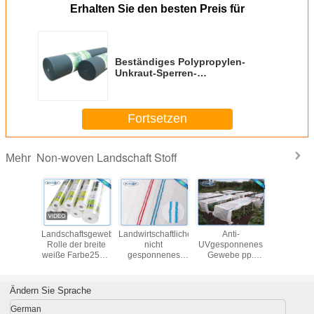
Erhalten Sie den besten Preis für
Beständiges Polypropylen-
Unkraut-Sperren-
Landschaftsuvgewebe
Spunbond nicht gesponnenes
50gr 150gr
Fortsetzen
Non-woven Landschaft Stoff
Mehr
m oder
Landschaftsgewebe-
Landwirtschaftliches
Anti-
Landwirtsc
ebundenes
Rolle der breite
nicht
UVgesponnenes
Gewebe f
-nicht
weiße Farbe25mtr
gesponnenes
Gewebe pp.
Landscha
nnenes
anti- UVnicht
Landschaftsgewebe
Spunbond nicht
Gewe
aftsgewebe
gesponnene für
Enviro für
Landschaftsfür
nkt des
das schützende
Laubdecken-Film
Landwirtschafts-
Ändern Sie Sprache
n Sesams
Betriebsfalten
und
Pflanzenkleid
Gewächshaus,
German