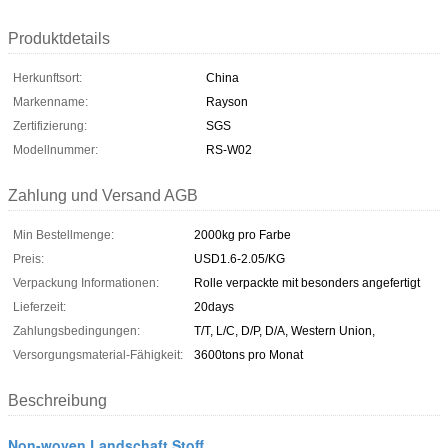
Produktdetails
Herkunftsort:
China
Markenname:
Rayson
Zertifizierung:
SGS
Modellnummer:
RS-W02
Zahlung und Versand AGB
Min Bestellmenge:
2000kg pro Farbe
Preis:
USD1.6-2.05/KG
Verpackung Informationen:
Rolle verpackte mit besonders angefertigt
Lieferzeit:
20days
Zahlungsbedingungen:
T/T, L/C, D/P, D/A, Western Union,
Versorgungsmaterial-Fähigkeit:
3600tons pro Monat
Beschreibung
Non-woven Landschaft Stoff