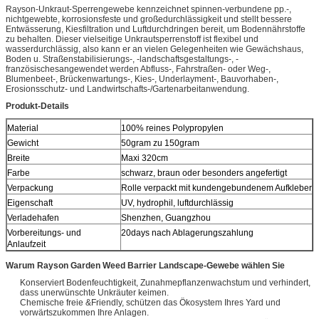
Rayson-Unkraut-Sperrengewebe kennzeichnet spinnen-verbundene pp.-,
nichtgewebte, korrosionsfeste und großedurchlässigkeit und stellt bessere
Entwässerung, Kiesfiltration und Luftdurchdringen bereit, um Bodennährstoffe
zu behalten. Dieser vielseitige Unkrautsperrenstoff ist flexibel und
wasserdurchlässig, also kann er an vielen Gelegenheiten wie Gewächshaus,
Boden u. Straßenstabilisierungs-, -landschaftsgestaltungs-, -
französischesangewendet werden Abfluss-, Fahrstraßen- oder Weg-,
Blumenbeet-, Brückenwartungs-, Kies-, Underlayment-, Bauvorhaben-,
Erosionsschutz- und Landwirtschafts-/Gartenarbeitanwendung.
Produkt-Details
Material
100% reines Polypropylen
Gewicht
50gram zu 150gram
Breite
Maxi 320cm
Farbe
schwarz, braun oder besonders angefertigt
Verpackung
Rolle verpackt mit kundengebundenem Aufkleber
Eigenschaft
UV, hydrophil, luftdurchlässig
Verladehafen
Shenzhen, Guangzhou
Vorbereitungs- und
20days nach Ablagerungszahlung
Anlaufzeit
Warum Rayson Garden Weed Barrier Landscape-Gewebe wählen Sie
Konserviert Bodenfeuchtigkeit, Zunahmepflanzenwachstum und verhindert,
dass unerwünschte Unkräuter keimen.
Chemische freie &Friendly, schützen das Ökosystem Ihres Yard und
vorwärtszukommen Ihre Anlagen.