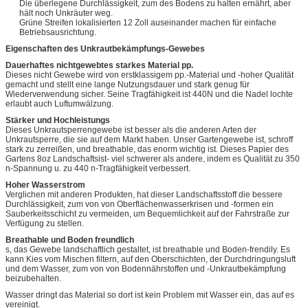
Die überlegene Durchlässigkeit, zum des Bodens zu halten ernährt, aber
hält noch Unkräuter weg.
Grüne Streifen lokalisierten 12 Zoll auseinander machen für einfache
Betriebsausrichtung.
Eigenschaften des Unkrautbekämpfungs-Gewebes
Dauerhaftes nichtgewebtes starkes Material pp.
Dieses nicht Gewebe wird von erstklassigem pp.-Material und -hoher Qualität
gemacht und stellt eine lange Nutzungsdauer und stark genug für
Wiederverwendung sicher. Seine Tragfähigkeit ist 440N und die Nadel lochte
erlaubt auch Luftumwälzung.
Stärker und Hochleistungs
Dieses Unkrautsperrengewebe ist besser als die anderen Arten der
Unkrautsperre, die sie auf dem Markt haben. Unser Gartengewebe ist, schroff
stark zu zerreißen, und breathable, das enorm wichtig ist. Dieses Papier des
Gartens 8oz Landschaftsist- viel schwerer als andere, indem es Qualität zu 350
n-Spannung u. zu 440 n-Tragfähigkeit verbessert.
Hoher Wasserstrom
Verglichen mit anderen Produkten, hat dieser Landschaftsstoff die bessere
Durchlässigkeit, zum von von Oberflächenwasserkrisen und -formen ein
Sauberkeitsschicht zu vermeiden, um Bequemlichkeit auf der Fahrstraße zur
Verfügung zu stellen.
Breathable und Boden freundlich
s, das Gewebe landschaftlich gestaltet, ist breathable und Boden-frendily. Es
kann Kies vom Mischen filtern, auf den Oberschichten, der Durchdringungsluft
und dem Wasser, zum von von Bodennährstoffen und -Unkrautbekämpfung
beizubehalten.
Wasser dringt das Material so dort ist kein Problem mit Wasser ein, das auf es
vereinigt.