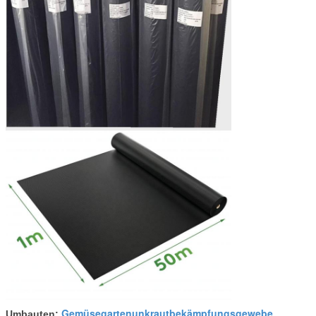
Gemüsegartenunkrautbekämpfungsgewebe
Umbauten:
,