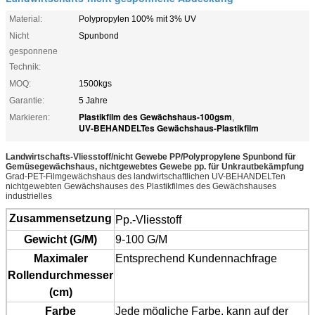
Material:
Polypropylen 100% mit 3% UV
Nicht
Spunbond
gesponnene
Technik:
MOQ:
1500kgs
Garantie:
5 Jahre
Plastikfilm des Gewächshaus-100gsm
Markieren:
,
UV-BEHANDELTes Gewächshaus-Plastikfilm
Landwirtschafts-Vliesstoff/nicht Gewebe PP/Polypropylene Spunbond für
Gemüsegewächshaus, nichtgewebtes Gewebe pp. für Unkrautbekämpfung
Grad-PET-Filmgewächshaus des landwirtschaftlichen UV-BEHANDELTen
nichtgewebten Gewächshauses des Plastikfilmes des Gewächshauses
industrielles
Zusammensetzung
Pp.-
Vliesstoff
Gewicht (G/M)
9-100 G/M
Maximaler
Entsprechend Kundennachfrage
Rollendurchmesser
(cm)
Farbe
Jede mögliche Farbe, kann auf der