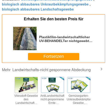
biologisch abbaubares Unkrautbekämpfungsgewebe
,
biologisch abbaubares Landschaftsgewebe
Erhalten Sie den besten Preis für
Plastikfilm-landwirtschaftlicher
UV-BEHANDELTer nichtgewebter
industrieller Grad-PET-Film des
Gewächshaus-100gsm
Fortsetzen
Landwirtschafts-nicht gesponnene Abdeckung
Mehr
gisch
Vliesstoff-Gewebe
AntiLandwirtschafts-
Gemüsegarten-
Biolog
barer
des
nicht gesponnene
Unkrautbekämpfungs-
abbaub
chaftlicher
Landwirtschafts-
Ernte-
Gewebe,
Unkrautb
cht
nicht
UVabdeckung mit
Landwirtschafts-