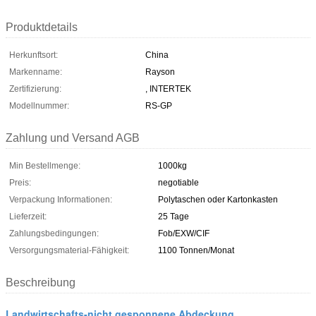
Produktdetails
Herkunftsort:
China
Markenname:
Rayson
Zertifizierung:
, INTERTEK
Modellnummer:
RS-GP
Zahlung und Versand AGB
Min Bestellmenge:
1000kg
Preis:
negotiable
Verpackung Informationen:
Polytaschen oder Kartonkasten
Lieferzeit:
25 Tage
Zahlungsbedingungen:
Fob/EXW/CIF
Versorgungsmaterial-Fähigkeit:
1100 Tonnen/Monat
Beschreibung
Landwirtschafts-nicht gesponnene Abdeckung