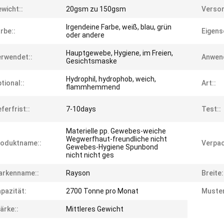
wicht::
20gsm zu 150gsm
Versor
Irgendeine Farbe, weiß, blau, grün
rbe::
Eigens
oder andere
Hauptgewebe, Hygiene, im Freien,
rwendet::
Anwen
Gesichtsmaske
Hydrophil, hydrophob, weich,
tional::
Art::
flammhemmend
eferfrist::
7-10days
Test::
Materielle pp. Gewebes-weiche
Wegwerfhaut-freundliche nicht
roduktname::
Verpac
Gewebes-Hygiene Spunbond
nicht nicht ges
arkenname::
Rayson
Breite:
pazität:
2700 Tonne pro Monat
Muster
ärke::
Mittleres Gewicht