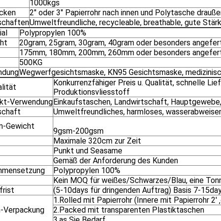
1000kgs
cken
2" oder 3" Papierrohr nach innen und Polytasche drauße
schaften
Umweltfreundliche, recycleable, breathable, gute Stär
ial
Polypropylen 100%
ht
20gram, 25gram, 30gram, 40gram oder besonders angefer
175mm, 180mm, 200mm, 260mm oder besonders angefert
500KG
ndung
Wegwerfgesichtsmaske, KN95 Gesichtsmaske, medizinisc
Konkurrenzfähiger Preis u. Qualität, schnelle Lie
lität
Produktionsvliesstoff
kt-Verwendung
Einkaufstaschen, Landwirtschaft, Hauptgewebe,
schaft
Umweltfreundliches, harmloses, wasserabweisen
m-Gewicht
9gsm-200gsm
Maximale 320cm zur Zeit
Punkt und Seasame
Gemäß der Anforderung des Kunden
mmensetzung
Polypropylen 100%
Kein MOQ für weißes/Schwarzes/Blau, eine Ton
frist
(5-10days für dringenden Auftrag) Basis 7-15da
1.Rolled mit Papierrohr (Innere mit Papierrohr 2' ‚
-Verpackung
2.Packed mit transparenten Plastiktaschen
3.as Sie Bedarf