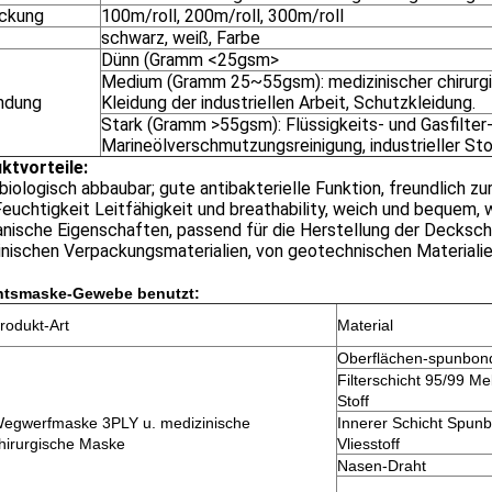
ckung
100m/roll, 200m/roll, 300m/roll
schwarz, weiß, Farbe
Dünn (Gramm <25gsm>
Medium (Gramm 25~55gsm): medizinischer chirurg
ndung
Kleidung der industriellen Arbeit, Schutzkleidung.
Stark (Gramm >55gsm): Flüssigkeits- und Gasfilter-m
Marineölverschmutzungsreinigung, industrieller Sto
ktvorteile:
iologisch abbaubar; gute antibakterielle Funktion, freundlich zu
euchtigkeit Leitfähigkeit und breathability, weich und bequem,
ische Eigenschaften, passend für die Herstellung der Deckschi
inischen Verpackungsmaterialien, von geotechnischen Materialie
htsmaske-Gewebe benutzt:
rodukt-Art
Material
Oberflächen-spunbond 
Filterschicht 95/99 Me
Stoff
egwerfmaske 3PLY u. medizinische
Innerer Schicht Spun
hirurgische Maske
Vliesstoff
Nasen-Draht