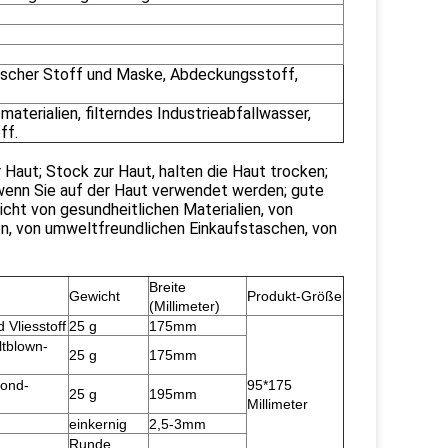
ischer Stoff und Maske, Abdeckungsstoff,
aterialien, filterndes Industrieabfallwasser,
ff.
r Haut; Stock zur Haut, halten die Haut trocken;
 wenn Sie auf der Haut verwendet werden; gute
cht von gesundheitlichen Materialien, von
n, von umweltfreundlichen Einkaufstaschen, von
Breite
Gewicht
Produkt-Größe
(Millimeter)
Vliesstoff
25 g
175mm
ltblown-
25 g
175mm
bond-
95*175
25 g
195mm
Millimeter
einkernig
2,5-3mm
Runde