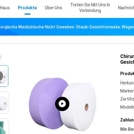
Treten Sie Mit Uns In
Haus
Produkte
Über Uns
Nachric
Verbindung
rurgische Medizinische Nicht Gewebes-Staub-Gesichtsmaske-Weg
Chiru
Gesic
Produk
Herkun
Marke
Zertifi
Model
Zahlun
Min Be