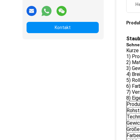
He
Produ
Kontakt
Staub
Schnel
Kurze
1) Pr
2) Mat
3) Ge
4) Br
5) Rol
6) Far
7) Ver
8) Ei
Produ
Rohst
Techn
Gewic
Größe
Farbe