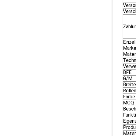
Verso
Versc
Zahlu
Einzel
Mark
Mater
Techn
Verw
BFE
G/M
Breite
Rolle
Farbe
MOQ
Besch
Funkt
Eigen
Prod
Mater