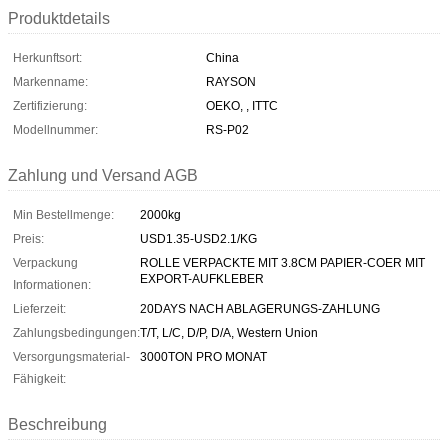
Produktdetails
Herkunftsort:
China
Markenname:
RAYSON
Zertifizierung:
OEKO, , ITTC
Modellnummer:
RS-P02
Zahlung und Versand AGB
Min Bestellmenge:
2000kg
Preis:
USD1.35-USD2.1/KG
Verpackung
ROLLE VERPACKTE MIT 3.8CM PAPIER-COER MIT
EXPORT-AUFKLEBER
Informationen:
Lieferzeit:
20DAYS NACH ABLAGERUNGS-ZAHLUNG
Zahlungsbedingungen:
T/T, L/C, D/P, D/A, Western Union
Versorgungsmaterial-
3000TON PRO MONAT
Fähigkeit:
Beschreibung