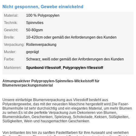
Nicht gesponnen, Gewebe einwickelnd
Material:
100 % Polypropylen
Technik:
Spinnvlies
Gewicht:
50-80gsm
Breite:
10-420cm oder gemäß der Anforderungen des Kunden
Verpackung:
Rollenverpackung
Muster:
geprägt
Farbe:
Schwarz, weiß oder gemäß der Anforderungen des Kunden
Spunbond-Vliesstoff
Polypropylen-Vliesstoff
Markieren:
,
Atmungsaktiver Polypropylen-Spinnvlies-Wickelstoff für
Blumenverpackungsmaterial
Unsere einfarbige Blumenverpackung aus Vliesstoff besteht aus
Polyestergewebe, das mit der neuesten Maschine hergestellt wird.Die Faser-
Blumenhülle ist sehr durchsichtig und ein elegantes Material, um mehr Blumen
zu sehen.Es ist die perfekte Verpackung zum Dekorieren von Blumen,
Blumensträußen, Geschenken, Spielzeug, Schokolade, Keksen, Süßigkeiten,
Süßigkeiten, Wein und hausgemachten Geschenken.
Von brillanten bis hin zu sanften Pastellfarben für Ihre Auswahl und verleihen