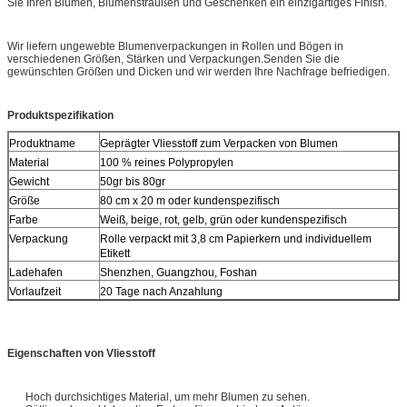
Sie Ihren Blumen, Blumensträußen und Geschenken ein einzigartiges Finish.
Wir liefern ungewebte Blumenverpackungen in Rollen und Bögen in
verschiedenen Größen, Stärken und Verpackungen.Senden Sie die
gewünschten Größen und Dicken und wir werden Ihre Nachfrage befriedigen.
Produktspezifikation
Produktname
Geprägter Vliesstoff zum Verpacken von Blumen
Material
100 % reines Polypropylen
Gewicht
50gr bis 80gr
Größe
80 cm x 20 m oder kundenspezifisch
Farbe
Weiß, beige, rot, gelb, grün oder kundenspezifisch
Verpackung
Rolle verpackt mit 3,8 cm Papierkern und individuellem
Etikett
Ladehafen
Shenzhen, Guangzhou, Foshan
Vorlaufzeit
20 Tage nach Anzahlung
Eigenschaften von Vliesstoff
Hoch durchsichtiges Material, um mehr Blumen zu sehen.