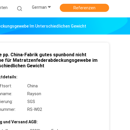
German
hten
Referenzen
eckungsgewebe Im Unterschiedlichen Gewicht
e pp. China-Fabrik gutes spunbond nicht
e für Matratzenfederabdeckungsgewebe im
schiedlichen Gewicht
tdetails:
ftsort:
China
nname:
Rayson
zierung:
SGS
lnummer:
RS-W02
g und Versand AGB: