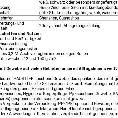
weiß, schwarz oder besonders angefertigt
ckung
Hülse 2inch oder 3inch mit kundengebund
schaft
gute Stärke und elogation, weich, wasserd
dehafen
Shenzhen, Guangzhou
reitungs- und
20days nach Ablagerungszahlung
fzeit
schaften und Nutzen:
est und Reißfestigkeit
Faserverteilung
Verpfändungsmuster
: bis 3,2 M. Auch verfügbar in den riesigen Rollen
ht: zwischen 12 und 150 gr/m2
 ist Gewebe auf vielen Gebieten unseres Alltagslebens weitv
ndustrie: HAUSTIER spunbond Gewebe, das spunlace, das nicht 
ie Landwirtschaft u. die Gartenarbeit: Unkrautbekämpfungsmatt
kung des grünen Hauses und groud Filme
edizinisches, Hygiene u. Körperpflege: Pp.-spunbond Gewebe,
bares) gesponnen nicht, spunlace nichtgewebt
as Verpacken u. die Verpackung: PP-/PETspunbond Gewebe, che
rundlagengebäude u. -dekoration: Nadel lochte nicht gesponn
dere Anwendungen: thermisches verpfändet nicht gesponnen, mel