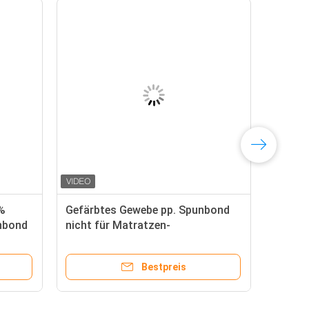
%
Gefärbtes Gewebe pp. Spunbond
nbond
nicht für Matratzen-
eckung
Matratzenfeder-Abdeckung in
70gram riesiger Rolls
Bestpreis