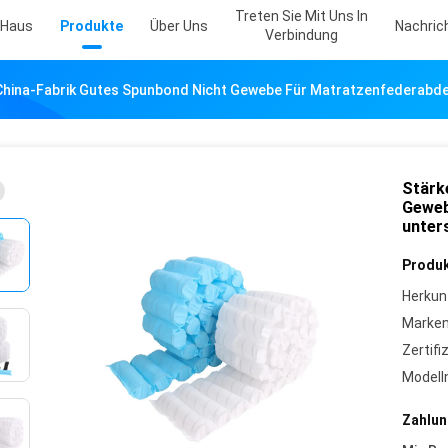
Treten Sie Mit Uns In
Haus
Produkte
Über Uns
Nachric
Verbindung
 China-Fabrik Gutes Spunbond Nicht Gewebe Für Matratzenfederabd
Stärk
Geweb
unter
Produk
Herkun
Marke
Zertifi
Model
Zahlun