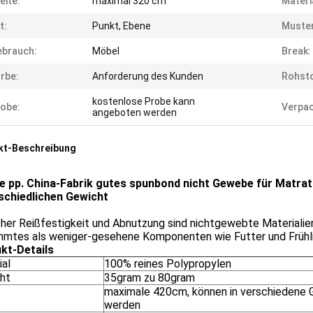
eite:
maximal 320 cm
Materi
t:
Punkt, Ebene
Muster
ebrauch:
Möbel
Break:
rbe:
Anforderung des Kunden
Rohsto
kostenlose Probe kann
obe:
Verpac
angeboten werden
kt-Beschreibung
e pp. China-Fabrik gutes spunbond nicht Gewebe für Mat
schiedlichen Gewicht
her Reißfestigkeit und Abnutzung sind nichtgewebte Materialie
mmtes als weniger-gesehene Komponenten wie Futter und Früh
kt-Details
ial
100% reines Polypropylen
ht
35gram zu 80gram
maximale 420cm, können in verschiedene 
werden