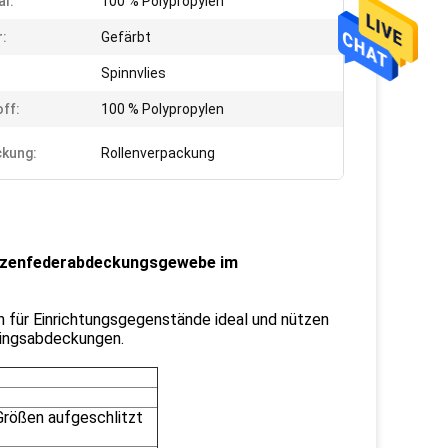
al:
100 % Polypropylen
:
Gefärbt
Spinnvlies
ff:
100 % Polypropylen
kung:
Rollenverpackung
ratzenfederabdeckungsgewebe im
n für Einrichtungsgegenstände ideal und nützen
lingsabdeckungen.
Größen aufgeschlitzt