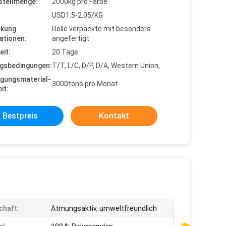
stellmenge:
2000kg pro Farbe
USD1.5-2.05/KG
ckung
Rolle verpackte mit besonders
ationen:
angefertigt
eit:
20 Tage
gsbedingungen:
T/T, L/C, D/P, D/A, Western Union,
gungsmaterial-
3000tons pro Monat
it:
Bestpreis
Kontakt
chaft:
Atmungsaktiv, umweltfreundlich