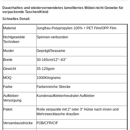
Dauerhaftes und wiederverwendetes lamelliertes Möbel-nicht Gewebe für
verpackende Taschen/Kleid
Schnelles Detail:
Material
Jungfrau-Polypropylen 100% + PET Film/OPP Film
Nichtgewebte
Spinnen-verbunden
Techniken
Muster
Geprägt/Seasame
Breite
30-160cm/12"--63"
Gewicht
35-120gsm
MOQ
1000Kilograms
Farbe
Farbenreiche Strecke
Aufkleber-
Kundenaufkleber/neutraler Aufkleber
Versorgung
Paket
Rolle verpackte mit 2" oder 3" Hülse nach innen und
Mehrzwecktasche draußen
Versandausdrücke
FOB/CFR/CIF