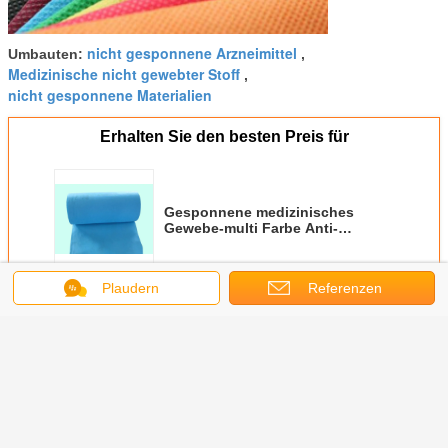
nicht gesponnene Arzneimittel
Umbauten:
,
Medizinische nicht gewebter Stoff
,
nicht gesponnene Materialien
Erhalten Sie den besten Preis für
Gesponnene medizinisches
Gewebe-multi Farbe Anti-
Bakterien Polypropylen-pp. nicht
Plaudern
Referenzen
Fortsetzen
Medizinisches nicht Gewebe
Mehr