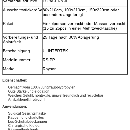
Versandausdrücke
FOB/CFR/CIF
Ausschnittstückgröße
80x210cm, 100x210cm, 150x220cm oder
besonders angefertigt
Paket
Einzelperson verpackt oder Massen verpackt
(15 zu 25pcs in einer Mehrzwecktasche)
Vorbereitungs- und
25 Tage nach 30% Ablagerung
Anlaufzeit
Bescheinigung
U. INTERTEK
Modellnummer
RS-PP
Marke
Rayson
Eigenschaften:
Gemacht vom 100% Jungfraupolypropylen
Gute Stärke und elogation
Weiches Gefühl, nontextile, umweltfreundlich und recyclebar
Antibakteriell, hydrophil
Anwendungen:
Suigical Gesichtsmaske
Kappen und charlottes
Les-Schuhabdeckungen
Chirurgische Kleider
Wegwerfbedsheets