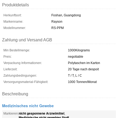
Produktdetails
Herkunftsort:
Foshan, Guangdong
Markenname:
Rayson
Modellnummer:
RS-PPM
Zahlung und Versand AGB
Min Bestellmenge:
1000Kilograms
Preis:
negotiable
Verpackung Informationen:
Polytaschen im Karton
Lieferzeit:
20 Tage nach despoit
Zahlungsbedingungen:
T / T, L / C
Versorgungsmaterial-Fähigkeit:
1000 Tonnen/Monat
Beschreibung
Medizinisches nicht Gewebe
nicht gesponnene Arzneimittel
Markieren:
,
Medizinische nicht gewebter Stoff