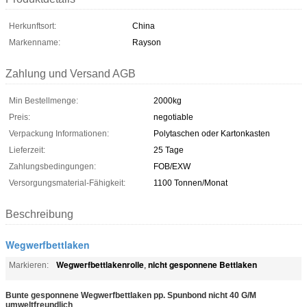
Herkunftsort:
China
Markenname:
Rayson
Zahlung und Versand AGB
Min Bestellmenge:
2000kg
Preis:
negotiable
Verpackung Informationen:
Polytaschen oder Kartonkasten
Lieferzeit:
25 Tage
Zahlungsbedingungen:
FOB/EXW
Versorgungsmaterial-Fähigkeit:
1100 Tonnen/Monat
Beschreibung
Wegwerfbettlaken
Wegwerfbettlakenrolle
nicht gesponnene Bettlaken
Markieren:
,
Bunte gesponnene Wegwerfbettlaken pp. Spunbond nicht 40 G/M
umweltfreundlich