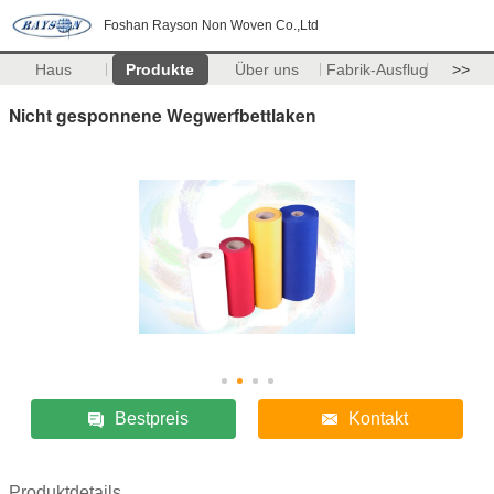
Foshan Rayson Non Woven Co.,Ltd
Haus
Produkte
Über uns
Fabrik-Ausflug
>>
Nicht gesponnene Wegwerfbettlaken
Bestpreis
Kontakt
Produktdetails