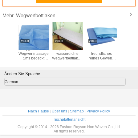
Wegwerfbettlaken
Mehr
ewebte
Hygienische
Pp. spannen
Farbeeco
Nicht ge
nische
Wegwerfmassage
wasserdichte
freundliches
Einw
ettlaken/Bett-
Sms bedeckt
Wegwerfbettlaken-
reines Gewebe
Bettwäsc
ng Anti-
professionelle
Bondrolle mit
Spunbond
Kranken
erien
chirurgische
Querganzem
Mateiral nicht für
Bettlaken
Krankenhaus-
Ändern Sie Sprache
Bettlaken
German
Nach Hause
|
Über uns
|
Sitemap
|
Privacy Policy
Tischplattenansicht
Copyright © 2014 - 2026 Foshan Rayson Non Woven Co.,Ltd.
All rights reserved.