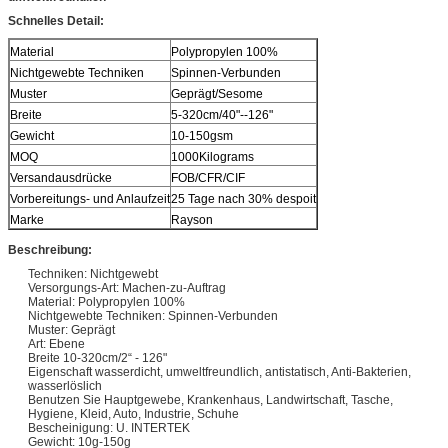
Schnelles Detail:
Material
Polypropylen 100%
Nichtgewebte Techniken
Spinnen-Verbunden
Muster
Geprägt/Sesome
Breite
5-320cm/40"--126"
Gewicht
10-150gsm
MOQ
1000Kilograms
Versandausdrücke
FOB/CFR/CIF
Vorbereitungs- und Anlaufzeit
25 Tage nach 30% despoit
Marke
Rayson
Beschreibung:
Techniken: Nichtgewebt
Versorgungs-Art: Machen-zu-Auftrag
Material: Polypropylen 100%
Nichtgewebte Techniken: Spinnen-Verbunden
Muster: Geprägt
Art: Ebene
Breite 10-320cm/2“ - 126"
Eigenschaft wasserdicht, umweltfreundlich, antistatisch, Anti-Bakterien,
wasserlöslich
Benutzen Sie Hauptgewebe, Krankenhaus, Landwirtschaft, Tasche,
Hygiene, Kleid, Auto, Industrie, Schuhe
Bescheinigung: U. INTERTEK
Gewicht: 10g-150g