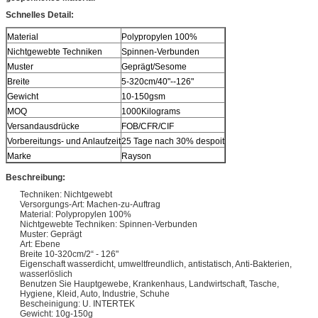
Schnelles Detail:
Material
Polypropylen 100%
Nichtgewebte Techniken
Spinnen-Verbunden
Muster
Geprägt/Sesome
Breite
5-320cm/40"--126"
Gewicht
10-150gsm
MOQ
1000Kilograms
Versandausdrücke
FOB/CFR/CIF
Vorbereitungs- und Anlaufzeit
25 Tage nach 30% despoit
Marke
Rayson
Beschreibung:
Techniken: Nichtgewebt
Versorgungs-Art: Machen-zu-Auftrag
Material: Polypropylen 100%
Nichtgewebte Techniken: Spinnen-Verbunden
Muster: Geprägt
Art: Ebene
Breite 10-320cm/2“ - 126"
Eigenschaft wasserdicht, umweltfreundlich, antistatisch, Anti-Bakterien,
wasserlöslich
Benutzen Sie Hauptgewebe, Krankenhaus, Landwirtschaft, Tasche,
Hygiene, Kleid, Auto, Industrie, Schuhe
Bescheinigung: U. INTERTEK
Gewicht: 10g-150g