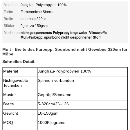
Material:
Jungfrau-Polypropylen 100%
Farbe:
Farbenreiche Strecke
Breite:
innerhalb 320cm
Stärke:
9gsm zu 150gsm
nicht gesponnenes Polypropylengewebe
Vliesstoffe
Markieren:
,
,
Mult-Farbepp. spunbond nicht gesponnener Stoff
Mult - Breite des Farbepp. Spunbond nicht Gewebes-320cm für
Möbel
Schnelles Detail:
Material
Jungfrau-Polypropylen 100%
Nichtgewebte
Spinnen-verbunden
Techniken
Muster
Geprägt/Seasame
Breite
5-320cm/2"--126"
Gewicht
10-150gsm
MOQ
1000Kilograms