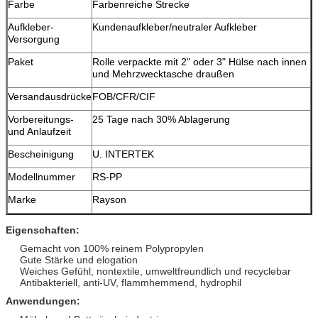
Farbe
Farbenreiche Strecke
Aufkleber-
Kundenaufkleber/neutraler Aufkleber
Versorgung
Paket
Rolle verpackte mit 2" oder 3" Hülse nach innen
und Mehrzwecktasche draußen
Versandausdrücke
FOB/CFR/CIF
Vorbereitungs-
25 Tage nach 30% Ablagerung
und Anlaufzeit
Bescheinigung
U. INTERTEK
Modellnummer
RS-PP
Marke
Rayson
Eigenschaften:
Gemacht von 100% reinem Polypropylen
Gute Stärke und elogation
Weiches Gefühl, nontextile, umweltfreundlich und recyclebar
Antibakteriell, anti-UV, flammhemmend, hydrophil
Anwendungen: