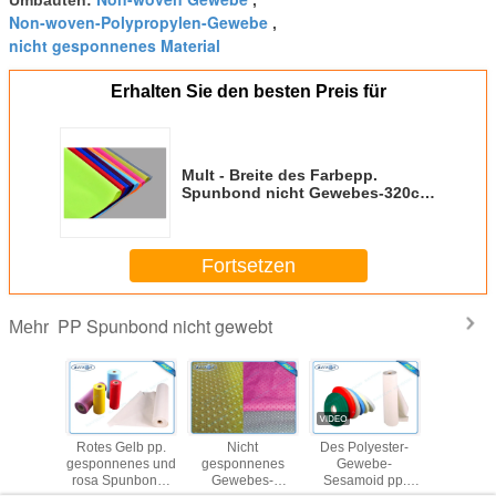
Umbauten:
,
Non-woven-Polypropylen-Gewebe
,
nicht gesponnenes Material
Erhalten Sie den besten Preis für
Mult - Breite des Farbepp.
Spunbond nicht Gewebes-320cm
für Möbel
Fortsetzen
PP Spunbond nicht gewebt
Mehr
 weißes
Rotes Gelb pp.
Nicht
Des Polyester-
Nichtge
cht
gesponnenes und
gesponnenes
Gewebe-
Gewe
nnenes
rosa Spunbond-
Gewebes-
Sesamoid pp.
Polypro