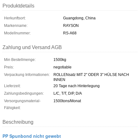
Produktdetails
Herkunftsort:
Guangdong, China
Markenname:
RAYSON
Modellnummer:
RS-A68
Zahlung und Versand AGB
Min Bestellmenge:
1500kg
Preis:
negotiable
Verpackung Informationen:
ROLLENsatz MIT 2" ODER 3" HÜLSE NACH
INNEN
Lieferzeit:
20 Tage nach Hinterlegung
Zahlungsbedingungen:
L/C, T/T, D/P, D/A
Versorgungsmaterial-
1500tons/Monat
Fähigkeit:
Beschreibung
PP Spunbond nicht gewebt